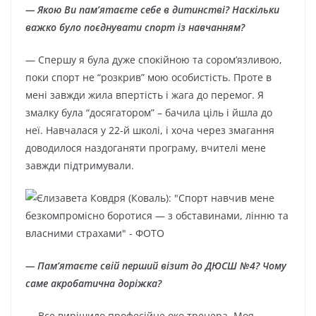
— Якою Ви пам’ятаєте себе в дитинстві? Наскільки
важко було поєднувати спорт із навчанням?
— Спершу я була дуже спокійною та сором’язливою,
поки спорт не “розкрив” мою особистість. Проте в
мені завжди жила впертість і жага до перемог. Я
змалку була “досягатором” – бачила ціль і йшла до
неї. Навчалася у 22-й школі, і хоча через змагання
доводилося наздоганяти програму, вчителі мене
завжди підтримували.
— Пам’ятаєте свій перший візит до ДЮСШ №4? Чому
саме акробатична доріжка?
— Все вирішило професійне око тренера. Моя