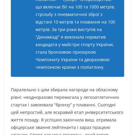
що включає біг на 100 та 1000 метрів,
стрільбу з пневматичної зброї з
відстані 10 метрів та плавання на 100
метрів. За три роки виступів на
“Динаміаді” я виконала норматив
кандидата у майстри спорту України,
стала бронзовою призеркою
Чемпіонату України та дворазовою
чемпіонкою країни з поліатлону.
Паралельно з цим збирала нагороди на обласному
рівні: неодноразово перемагала у легкоатлетичних
стартах і завоювала “бронзу” у плаванні. Сьогодні
цей непростий, але яскравий етап університетського
життя позаду. Я успішно закінчила виш, отримала
офіцерське звання лейтенанта і зараз працюю
слідчим. Спорт дав мені стрижень, який тепер