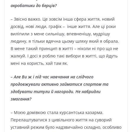
акробатики до берців?
– Звісно важко. Це зовсім інша сфера життя, новий
досвід, нові люди, графік – інше життя. Але ці роки
виліпили з мене сильнішу, впевненішу, мудрішу
людину, я тільки вдячна цьому шляху який я обрала.
В мене такий принцип в житті – ніколи ні про що не
жалкуй. І досі я роблю такі вибори в житті, що йдуть
мені на користь, хай там як.
– Але Ви ж і під час навчання на слідчого
продовжували активно займатися спортом та
здобувати титули й нагороди. Не набридли
змагання?
– Моєю домівкою стала курсантська казарма.
Перелаштуватися з цивільного життя на суворий
уставний режим було надзвичайно складно, особливо