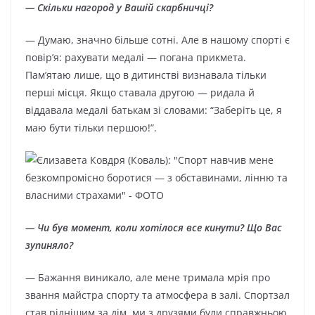
— Скільки нагород у Вашій скарбничці?
— Думаю, значно більше сотні. Але в нашому спорті є
повір’я: рахувати медалі — погана прикмета.
Пам’ятаю лише, що в дитинстві визнавала тільки
перші місця. Якщо ставала другою — ридала й
віддавала медалі батькам зі словами: “Заберіть це, я
маю бути тільки першою!”.
— Чи був момент, коли хотілося все кинути? Що Вас
зупиняло?
— Бажання виникало, але мене тримала мрія про
звання майстра спорту та атмосфера в залі. Спортзал
став ріднішим за дім, ми з друзями були справжньою