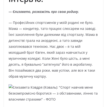
— Єлизавето, розкажіть про свою родину.
— Професійних спортсменів у моїй родині не було.
Мама — кондитер, тато працює слюсарем на заводі.
Їхні захоплення були далекими від спортзалу. Мама в
дитинстві грала на акордеоні, а тато завжди
захоплювався технікою. Нас двоє – я та мій
молодший брат Євген, який зараз навчається у
музичному коледжі. Коли Жені було шість, а мені
десять, я буквально “затягнула” його в акробатику.
Він позаймався два роки, мав успіхи, але все ж таки
обрав музичну кар’єру.