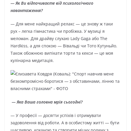
— Як Ви відпочиваєте від психологічного
навантаження?
— Для мене найкращий релакс — це знову ж таки
рух – легка гімнастика чи пробіжка. У музиці я
меломан. Для драйву слухаю Lady Gaga або The
Hardkiss, а для спокою — Вівальді чи Тото Кутуньйо.
Також обожнюю випікати торти та кекси — це моя
кулінарна медитація.
— Яка Ваша головна мрія сьогодні?
— У професії — досягти успіхів і отримувати
задоволення від роботи. А в особистому житті — бути
щасливою, коханою та створити міцну родину з