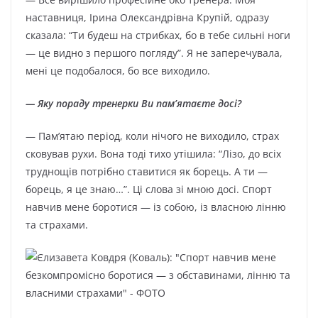
наставниця, Ірина Олександрівна Крупій, одразу
сказала: “Ти будеш на стрибках, бо в тебе сильні ноги
— це видно з першого погляду”. Я не заперечувала,
мені це подобалося, бо все виходило.
— Яку пораду тренерки Ви пам’ятаєте досі?
— Пам’ятаю період, коли нічого не виходило, страх
сковував рухи. Вона тоді тихо утішила: “Лізо, до всіх
труднощів потрібно ставитися як борець. А ти —
борець, я це знаю…”. Ці слова зі мною досі. Спорт
навчив мене боротися — із собою, із власною лінню
та страхами.