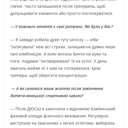
сім’єю. Часто залишалися після тренувань, щоб
допрацювати елементи або просто поспілкуватися.
— У кожного атлета є свої ритуали. Які були у Вас?
— Я завжди робила дуже тугу зачіску — ніби
“затягувала” нею всі страхи, залишаючи думки лише
про комбінацію. А коли мотала бинти на руки та
ноги, подумки “заговорювала” їх на успіх. У день
змагань майже ні з ким не спілкувалася, крім
тренера, щоб зберігати концентрацію.
— А як склалося ваше життя після закінчення
дитячо-юнацької спортивної школи?
— Після ДЮСШ я закінчила з відзнакою Камʼянський
фаховий коледж фізичного виховання. Регулярно
виступала на змаганнях з легкої атлетики, виборола