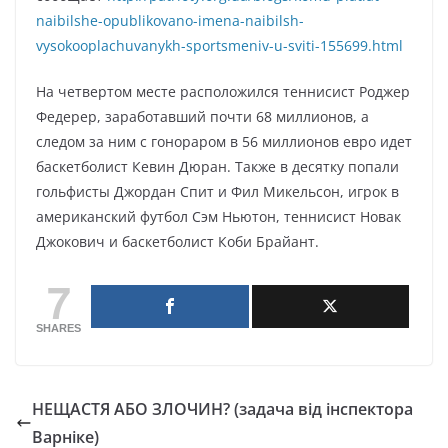
naibilshe-opublikovano-imena-naibilsh-
vysokooplachuvanykh-sportsmeniv-u-sviti-155699.html
На четвертом месте расположился теннисист Роджер
Федерер, заработавший почти 68 миллионов, а
следом за ним с гонораром в 56 миллионов евро идет
баскетболист Кевин Дюран. Также в десятку попали
гольфисты Джордан Спит и Фил Микельсон, игрок в
американский футбол Сэм Ньютон, теннисист Новак
Джокович и баскетболист Коби Брайант.
7
SHARES
НЕЩАСТЯ АБО ЗЛОЧИН? (задача від інспектора
Варніке)